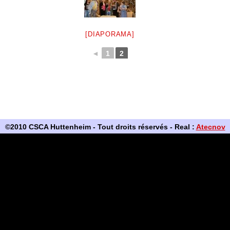
[DIAPORAMA]
◄
1
2
©2010 CSCA Huttenheim - Tout droits réservés - Real :
Atecnov