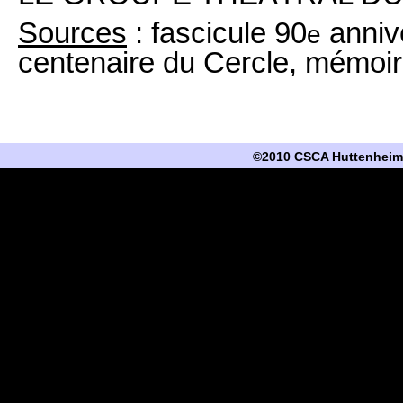
Sources
: fascicule 90
annive
e
centenaire du Cercle, mémoir
©2010 CSCA Huttenheim -