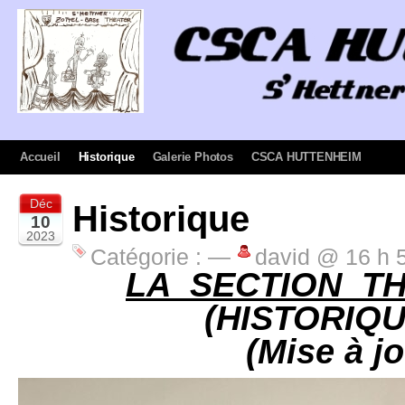
Accueil
Historique
Galerie Photos
CSCA HUTTENHEIM
Déc
Historique
10
2023
Catégorie :
—
david @ 16 h 
LA SECTION T
(HISTORIQUE
(Mise à j