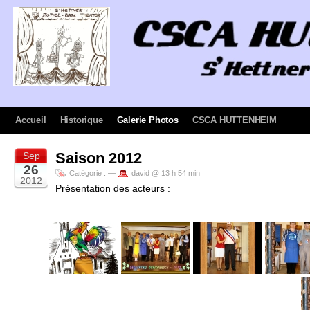
Accueil
Historique
Galerie Photos
CSCA HUTTENHEIM
Saison 2012
Sep
26
Catégorie :
—
david @ 13 h 54 min
2012
Présentation des acteurs :