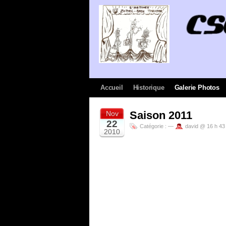
Accueil
Historique
Galerie Photos
Saison 2011
Nov
22
Catégorie :
—
david @ 16 h 43
2010