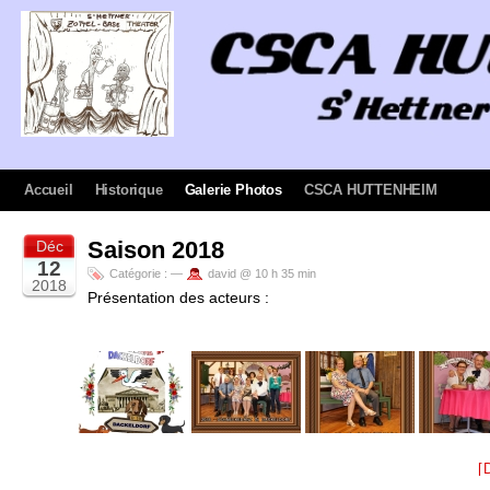
Accueil
Historique
Galerie Photos
CSCA HUTTENHEIM
Saison 2018
Déc
12
Catégorie :
—
david @ 10 h 35 min
2018
Présentation des acteurs :
[