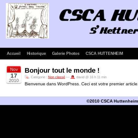
Accueil
Historique
Galerie Photos
CSCA HUTTENHEIM
Bonjour tout le monde !
Nov
17
Catégorie :
Non classé
—
david @ 16 h 11 min
2010
Bienvenue dans WordPress. Ceci est votre premier article.
©2010 CSCA Huttenheim -